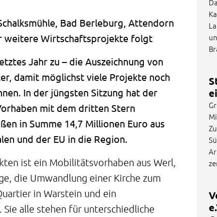
Da
Ka
 Schalksmühle, Bad Berleburg, Attendorn
La
un
 weitere Wirtschaftsprojekte folgt
Br
etztes Jahr zu – die Auszeichnung von
r, damit möglichst viele Projekte noch
S
en. In der jüngsten Sitzung hat der
e
Gr
orhaben mit dem dritten Stern
Mi
ießen in Summe 14,7 Millionen Euro aus
Zu
len und der EU in die Region.
Sü
Ar
ten ist ein Mobilitätsvorhaben aus Werl,
ze
gge, die Umwandlung einer Kirche zum
Quartier in Warstein und ein
V
e
 Sie alle stehen für unterschiedliche