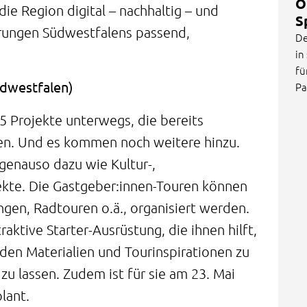
O
ie Region digital – nachhaltig – und
S
erungen Südwestfalens passend,
De
in
fü
üdwestfalen)
Pa
5 Projekte unterwegs, die bereits
en. Und es kommen noch weitere hinzu.
genauso dazu wie Kultur-,
ekte. Die Gastgeber:innen-Touren können
ngen, Radtouren o.ä., organisiert werden.
raktive Starter-Ausrüstung, die ihnen hilft,
nden Materialien und Tourinspirationen zu
u lassen. Zudem ist für sie am 23. Mai
lant.