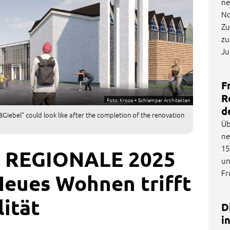
ne
No
Zu
zu
Ju
F
R
Foto: Kroos + Schlemper Architekten
d
8Giebel” could look like after the completion of the renovation
Üb
ne
15
er REGIONALE 2025
un
Fr
Neues Wohnen trifft
ität
D
i