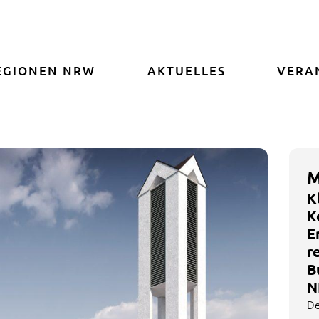
EGIONEN NRW
AKTUELLES
VERA
M
K
K
E
r
B
N
De