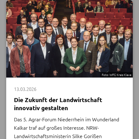
Beim 5. Agrar-Forum Niederrhein im Wunderland
Kalkar: Silke Gorißen (vorne Mitte), Ministerin für
Landwirtschaft und Verbraucherschutz des Landes
Nordrhein-Westfalen, eingerahmt von Vertreterinnen
und Vertretern aus Politik, Verwaltung, Verbänden,
Veranstaltenden und Podiumsgästen.
MEHR
Foto: WFG Kreis Kleve
13.03.2026
Die Zukunft der Landwirtschaft
innovativ gestalten
Das 5. Agrar-Forum Niederrhein im Wunderland
Kalkar traf auf großes Interesse. NRW-
Landwirtschaftsministerin Silke Gorißen