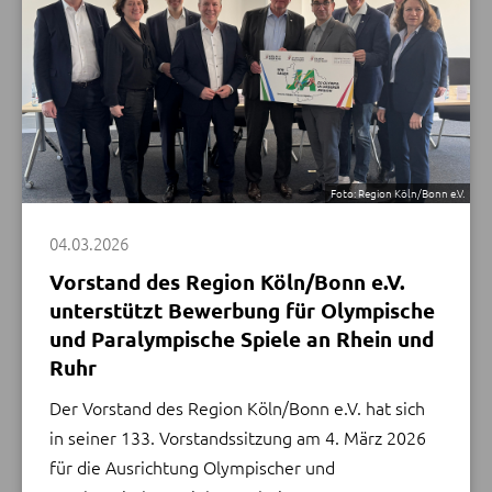
Schuster (Landrat des Rhein-Sieg-Kreises und
Vorstandsvorsitzender des Region Köln/bonn e.V.),
Guido Déus (Oberbürgermeister der Bundesstadt
Bonn), Frank Rock (Landrat des Rhein-Erft-Kreises),
Rainer Deppe (Vertreter der Mitgliederversammlung)
und Cornelia Weigand (Landrätin des Kreises
Ahrweiler)
Foto: Region Köln/Bonn e.V.
MEHR
04.03.2026
Vorstand des Region Köln/Bonn e.V.
unterstützt Bewerbung für Olympische
und Paralympische Spiele an Rhein und
Ruhr
Der Vorstand des Region Köln/Bonn e.V. hat sich
in seiner 133. Vorstandssitzung am 4. März 2026
für die Ausrichtung Olympischer und