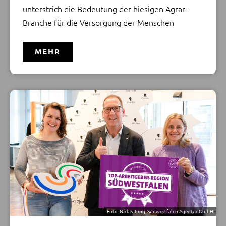
unterstrich die Bedeutung der hiesigen Agrar-
Branche für die Versorgung der Menschen
MEHR
Rückenwind fürs Regionalmarketing: Die von der
Südwestfalen Agentur beauftragte Studie belegt:
Südwestfalen ist eine der Top-Arbeitgeberregionen
Deutschlands. Zur Freude von Marie Ting (Leitung
Regionalmarketing, l.), Hubertus Winterberg
(Geschäftsführer, m.) und Saskia Haardt-Cerff
(Projektleitung Arbeitgeberschmiede Südwestfalen)
von der Südwestfalen Agentur.
MEHR
Foto: Niklas Jung, Südwestfalen Agentur GmbH