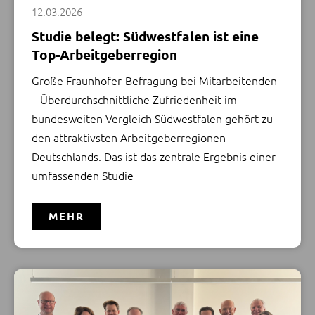
12.03.2026
Studie belegt: Südwestfalen ist eine
Top-Arbeitgeberregion
Große Fraunhofer-Befragung bei Mitarbeitenden
– Überdurchschnittliche Zufriedenheit im
bundesweiten Vergleich Südwestfalen gehört zu
den attraktivsten Arbeitgeberregionen
Deutschlands. Das ist das zentrale Ergebnis einer
umfassenden Studie
MEHR
v.l.: Markus Grawe (Vorstandsvorsitzender der
Sparkasse Leverkusen), Katharina Reinhold (Landrätin
des Rhein-Kreises Neuss), Arne von Boetticher (Landrat
des Rheinisch-Bergischen Kreises), Klaus Grootens
(Landrat des Oberbergischen Kreises), Sebastian