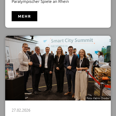
Paralympischer Spiele an Rhein
MEHR
Besuchten gemeinsam den Summit (v.l.): Frank
Kindervatter (Vorstandsvorsitzender NEW AG), Dr.
Ulrich Schückhaus (Vorsitzender der Geschäftsführung,
WFMG), Jens Hostenbach (Vorstand mags), Willemijn
van der Toorn (Konsulin und Leiterin der
Wirtschaftsabteilung am Generalkonsulat des
Königreichs der Niederlande in Düsseldorf), Felix
Heinrichs (Oberbürgermeister Stadt
Mönchengladbach), Kira Tillmanns (Programmleitung
Smart City, Stadt Mönchengladbach)
Foto: Katrin Chodor
MEHR
27.02.2026