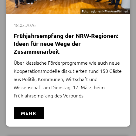
verband Ruhr; Ulla Thönnissen, Region Aachen
Zweckverband; Christof Sommer,
Foto: regionen.NRW/Arne Pöhnert
Hauptgeschäftsführer Städte- und Gemeinde-bund
NRW; Rainer Deppe, Vorsitzender Regionalrat Köln,
18.03.2026
Thomas Schürmann, Regierungspräsident
Frühjahrsempfang der NRW-Regionen:
Bezirksregierung Düs-seldorf; Jürgen Steinmetz, IHK
Ideen für neue Wege der
Mittlerer Niederrhein; Hubertus Winterberg,
Zusammenarbeit
Südwestfalen-Agentur GmbH; Bertram Gaiser, Standort
Niederrhein GmbH; Bodo Middeldorf, Zukunftsagentur
Über klassische Förderprogramme wie auch neue
Rheinisches Revier
Kooperationsmodelle diskutierten rund 150 Gäste
aus Politik, Kommunen, Wirtschaft und
MEHR
Wissenschaft am Dienstag, 17. März, beim
Frühjahrsempfang des Verbunds
MEHR