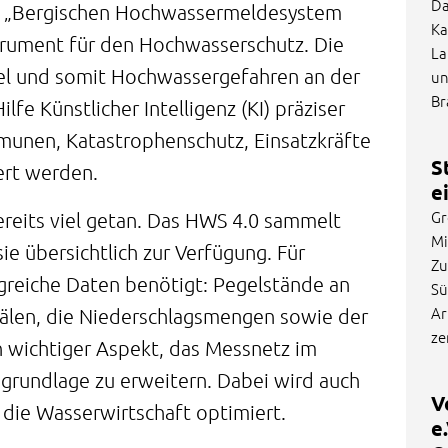
Da
m „Bergischen Hochwassermeldesystem
Ka
strument für den Hochwasserschutz. Die
La
gel und somit Hochwassergefahren an der
un
Br
e Künstlicher Intelligenz (KI) präziser
unen, Katastrophenschutz, Einsatzkräfte
S
ert werden.
e
Gr
ereits viel getan. Das HWS 4.0 sammelt
Mi
ie übersichtlich zur Verfügung. Für
Zu
reiche Daten benötigt: Pegelstände an
Sü
Ar
älen, die Niederschlagsmengen sowie der
ze
in wichtiger Aspekt, das Messnetz im
rundlage zu erweitern. Dabei wird auch
V
 die Wasserwirtschaft optimiert.
e