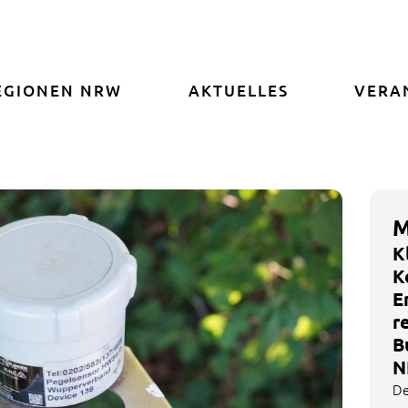
EGIONEN NRW
AKTUELLES
VERA
M
K
K
E
r
B
N
De