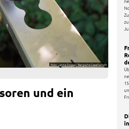
ne
No
Zu
zu
Ju
F
R
d
Foto: Janina Zogass / Bergische Gesellschaft
Üb
ne
15
soren und ein
un
Fr
D
i